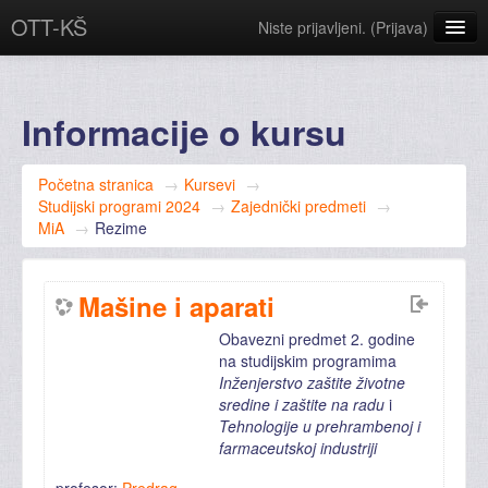
OTT-KŠ
Niste prijavljeni. (
Prijava
)
Srpski ‎(sr_lt)‎
Informacije o kursu
Početna stranica
→
Kursevi
→
Studijski programi 2024
→
Zajednički predmeti
→
MiA
→
Rezime
Mašine i aparati
Obavezni predmet 2. godine
na studijskim programima
Inženjerstvo zaštite životne
sredine i zaštite na radu
i
Tehnologije u prehrambenoj i
farmaceutskoj industriji