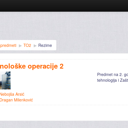
 predmeti
▶︎
TO2
▶︎
Rezime
nološke operacije 2
Predmet na 2. g
tehnologija i Zaš
Nebojša Arsić
Dragan Milenković