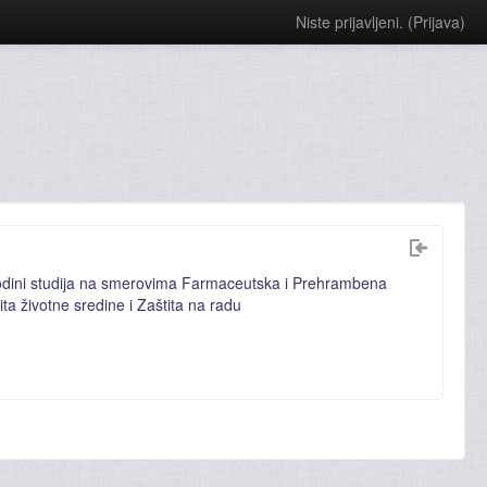
Niste prijavljeni. (
Prijava
)
odini studija na smerovima Farmaceutska i Prehrambena
tita životne sredine i Zaštita na radu