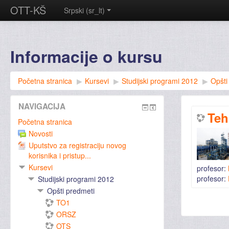
OTT-KŠ
Srpski ‎(sr_lt)‎
Informacije o kursu
Početna stranica
▶︎
Kursevi
▶︎
Studijski programi 2012
▶︎
Opšti
NAVIGACIJA
Teh
Početna stranica
Novosti
Uputstvo za registraciju novog
korisnika i pristup...
Kursevi
profesor:
profesor:
Studijski programi 2012
Opšti predmeti
TO1
ORSZ
OTS